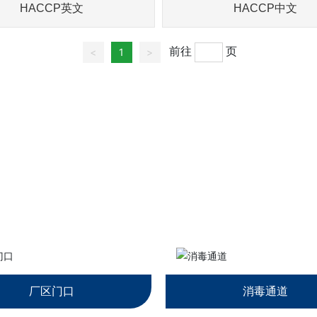
HACCP英文
HACCP中文
前往
页
<
1
>
厂容厂貌
厂区门口
消毒通道